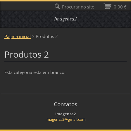
Procurar no site
0,00 €
Imagensa2
Página inicial
>
Produtos 2
Produtos 2
Esta categoria está em branco.
Contatos
Imagensa2
imagensa
2@gmail.
com